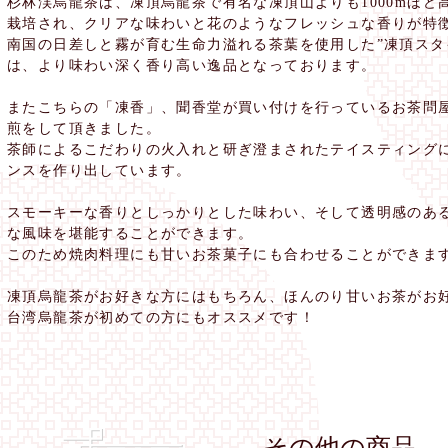
杉林渓烏龍茶は、凍頂烏龍茶で有名な凍頂山よりも1000mほど高
栽培され、クリアな味わいと花のようなフレッシュな香りが特
南国の日差しと霧が育む生命力溢れる茶葉を使用した”凍頂スタ
は、より味わい深く香り高い逸品となっております。
またこちらの「凍香」、聞香堂が買い付けを行っているお茶問
煎をして頂きました。
茶師によるこだわりの火入れと研ぎ澄まされたテイスティング
ンスを作り出しています。
スモーキーな香りとしっかりとした味わい、そして透明感のあ
な風味を堪能することができます。
このため焼肉料理にも甘いお茶菓子にも合わせることができま
凍頂烏龍茶がお好きな方にはもちろん、ほんのり甘いお茶がお
台湾烏龍茶が初めての方にもオススメです！
その他の商品