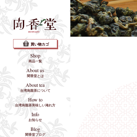
買い物カゴ
0
Shop
商品一覧
About us
聞香堂とは
About tea
台湾烏龍茶について
How to
台湾烏龍茶美味しい淹れ方
Info
お知らせ
Blog
聞香堂ブログ