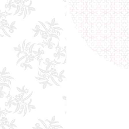
野生茶
山野生茶 蜜香
阿里山野生茶
蜜香 ティーバッ
2019年春茶
2019年春茶
な香りと焙煎の香り、
甘い蜜のような香りと口当たりの
い深い味わいが特長の
い深い味わいが特長の野生茶葉を
度飲んだらやみつきに
手軽に飲んでいただけるティーバ