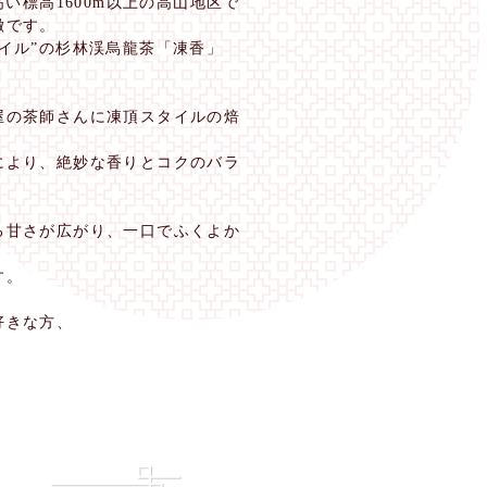
い標高1600m以上の高山地区で
徴です。
イル”の杉林渓烏龍茶「凍香」
屋の茶師さんに凍頂スタイルの焙
により、絶妙な香りとコクのバラ
る甘さが広がり、一口でふくよか
す。
好きな方、