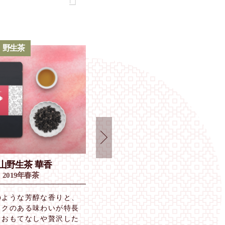
野生茶
山野生茶 華香
四季春茶 花香
2019年春茶
2019年春茶
のような芳醇な香りと、
花のような甘い香りと清涼感のあ
コクのある味わいが特長
味わい。お手頃な価格から本場台
。おもてなしや贅沢した
でも大人気茶葉。リラックスした