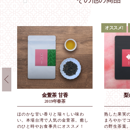
オススメ!
グ
金萱茶 甘香
梨
2019年春茶
よ
ほのかな甘い香りと瑞々しい味わ
熟した果実
、
い。本場台湾で人気の金萱茶。癒し
まろやかで
ッ
のひと時やお食事共にオススメ！
の野生茶葉