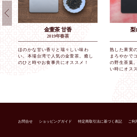
グ
金萱茶 甘香
梨
2019年春茶
よ
ほのかな甘い香りと瑞々しい味わ
熟した果実
、
い。本場台湾で人気の金萱茶。癒し
まろやかで
ッ
のひと時やお食事共にオススメ！
の野生茶葉
い時にオス
お問合せ
ショッピングガイド
特定商取引法に基づく表記
ご利