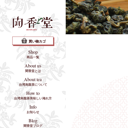
買い物カゴ
0
Shop
商品一覧
About us
聞香堂とは
About tea
台湾烏龍茶について
How to
台湾烏龍茶美味しい淹れ方
Info
お知らせ
Blog
聞香堂ブログ