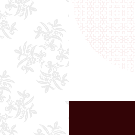
山野生茶 蜜香
阿里山野生茶
蜜香 ティーバッ
2019年春茶
2019年春茶
な香りと焙煎の香り、
甘い蜜のような香りと口当たりの
い深い味わいが特長の
い深い味わいが特長の野生茶葉を
度飲んだらやみつきに
手軽に飲んでいただけるティーバ
グ！