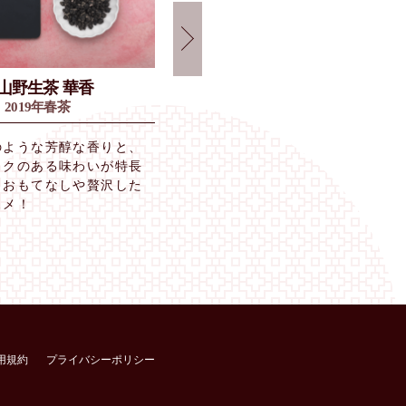
山野生茶 華香
四季春茶 花香
2019年春茶
2019年春茶
のような芳醇な香りと、
花のような甘い香りと清涼感のあ
コクのある味わいが特長
味わい。お手頃な価格から本場台
。おもてなしや贅沢した
でも大人気茶葉。リラックスした
スメ！
時にオススメ！
用規約
プライバシーポリシー