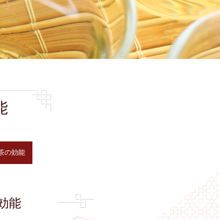
能
茶の効能
効能