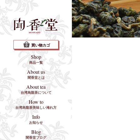
買い物カゴ
0
Shop
商品一覧
About us
聞香堂とは
About tea
台湾烏龍茶について
How to
台湾烏龍茶美味しい淹れ方
Info
お知らせ
Blog
聞香堂ブログ