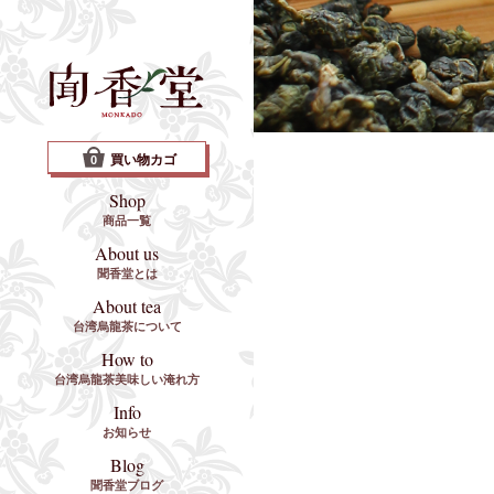
買い物カゴ
0
Shop
商品一覧
About us
聞香堂とは
About tea
台湾烏龍茶について
How to
台湾烏龍茶美味しい淹れ方
Info
お知らせ
Blog
聞香堂ブログ