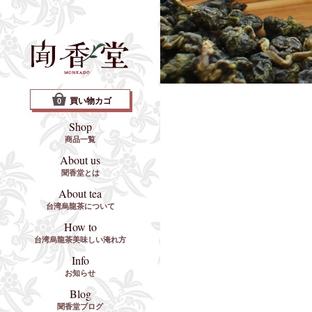
買い物カゴ
0
Shop
商品一覧
About us
聞香堂とは
About tea
台湾烏龍茶について
How to
台湾烏龍茶美味しい淹れ方
Info
お知らせ
Blog
聞香堂ブログ