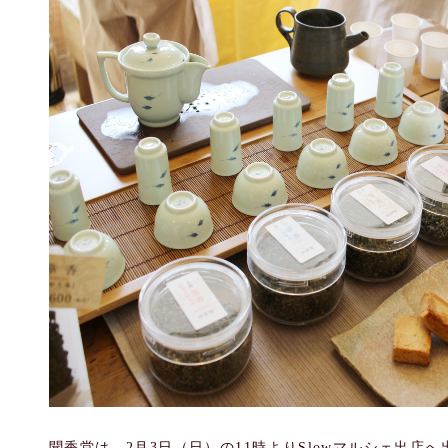
聞香堂は、2月3日（日）の11時よりSlowマルシェ出店