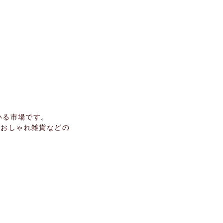
ェ
いる市場です。
らおしゃれ雑貨などの