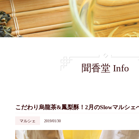
聞香堂 Info
こだわり烏龍茶
&鳳梨酥！
2月のSlowマルシェ
マルシェ
2019/01/30