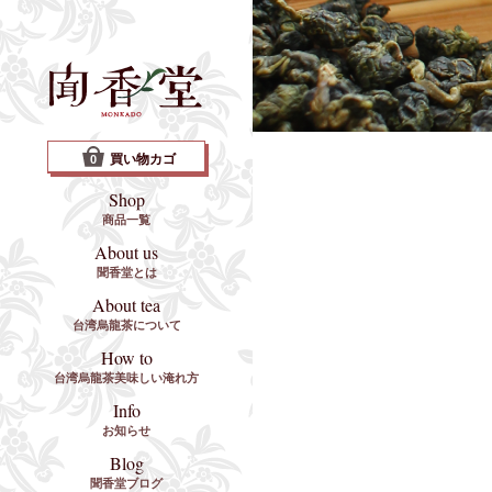
買い物カゴ
0
Shop
商品一覧
About us
聞香堂とは
About tea
台湾烏龍茶について
How to
台湾烏龍茶美味しい淹れ方
Info
お知らせ
Blog
聞香堂ブログ