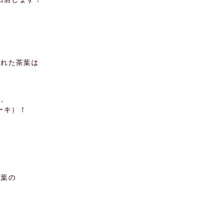
された茶葉は
が、
ーキ）！
を
茶葉の