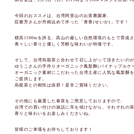
今回のおススメは、台湾阿里山のお茶農園家、
莊雅芳さんが丹精込めて作った「青香(せいか)」です！
標高1500mを誇る、高山の厳しい自然環境のもとで育成
青々しい香りと優しく芳醇な味わいが特徴です。
そして、台湾烏龍茶と合わせて召し上がって頂きたいの
ゆうこさんの手作りオーガニック鳳梨酥(パイナップルケ
オーガニック素材にこだわった台湾土産に人気な鳳梨酥
ご提供します。
烏龍茶との相性は抜群！是非ご賞味ください。
その他にも厳選した春茶をご用意しておりますので、
台湾での買い付けの旅話に耳を傾けながら、それぞれの
香りと味わいをお楽しみくださいね。
皆様のご来場をお待ちしております！