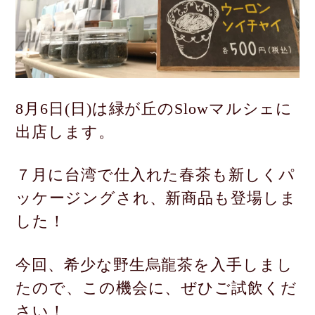
8月6日(日)は緑が丘のSlowマルシェに
出店します。
７月に台湾で仕入れた春茶も新しくパ
ッケージングされ、新商品も
登場しま
した！
今回、希少な野生烏龍茶を入手しまし
たので、この機会
に、ぜひご試飲くだ
さい！